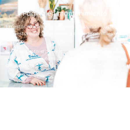
Página en mantenimiento
En estos momentos estamos realizando ajustes en
nuestra web. Volveremos a estar disponibles en
breve.
Mientras tanto, si necesitas asesoramiento o quieres
realizar cualquier consulta sobre nuestros productos
ortopédicos, puedes contactar con nuestro equipo.
Gracias por tu paciencia.